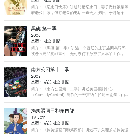
类型：
社会
剧情
简介：《纪念日快乐》讲述结婚纪念日，妻子做好饭菜等
着老公回家，但打老公的电话一直无人接听。于是这个敏
感的女性陷入了一系列的想象………幕后：2010年两名大
学生程腾、李夏原创的动画《红领巾侠》火爆网络； ...
黑礁 第一季
2006
类型：
社会
剧情
简介：《黑礁 第一季》讲述一个普通的上班族冈岛绿郎
被卷入走私犯罪事件，无可奈何下放弃了原本的工作，加
入了日后的四人佣兵团，驾驶着经过改装的鱼雷艇
BlackLagoon（黑色礁湖）号，接手各种危险的CASE。
南方公园第十二季
2008
类型：
搞笑
社会
剧情
简介：《南方公园第十二季》讲述美国喜剧中心
（ComedyCentral）制作的一部剪纸百拍动画剧集，由
MattStone和TreyParker创作。1997年首播，至今已播到
第14季(2010)。 ...
搞笑漫画日和第四部
TV 2011
类型：
搞笑
社会
剧情
简介：《搞笑漫画日和第四部》讲述不讲条理的超搞笑漫