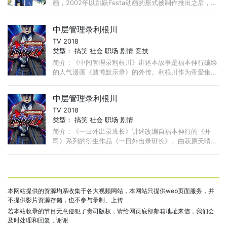
画，2002年以跳跃Festa动画的形式被制作推出之后，引
发了很大的回响，2005年被真正地电视动画化，并附
有“增田幸助剧场”这个副标题。 ...
中层管理录利根川
TV 2018
类型：
搞笑
社会
职场
剧情
竞技
简介：《中间管理录利根川》讲述本故事是福本伸行编绘
的人气漫画《赌博默示录》的外传。利根川作为帝爱集团
的中层干部，要变着花样的满足会长老头开发新的赌博游
戏的要求， ...
中层管理录利根川
TV 2018
类型：
搞笑
社会
职场
剧情
简介：《一日外出录班长》讲述改编自福本伸行的《开
司》系列的衍生作品《一日外出录班长》。由萩原天晴担
任原作，上原求、新井和也负责漫画的《一日外出录班
长》是以《开司》系列中登场的E班班长大槻为主角的故
事。 ...
本网站提供的资源均系收集于各大视频网站，本网站只提供web页面服务，并
不提供影片资源存储，也不参与录制、上传
若本站收录的节目无意侵犯了贵司版权，请给网页底部邮箱地址来信，我们会
及时处理和回复，谢谢