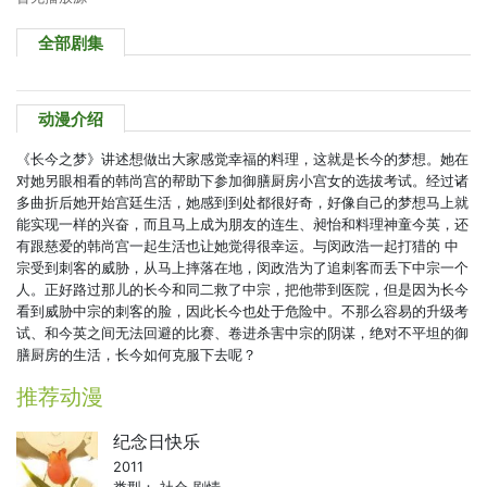
全部剧集
动漫介绍
《长今之梦》讲述想做出大家感觉幸福的料理，这就是长今的梦想。她在
对她另眼相看的韩尚宫的帮助下参加御膳厨房小宫女的选拔考试。经过诸
多曲折后她开始宫廷生活，她感到到处都很好奇，好像自己的梦想马上就
能实现一样的兴奋，而且马上成为朋友的连生、昶怡和料理神童今英，还
有跟慈爱的韩尚宫一起生活也让她觉得很幸运。与闵政浩一起打猎的 中
宗受到刺客的威胁，从马上摔落在地，闵政浩为了追刺客而丢下中宗一个
人。正好路过那儿的长今和同二救了中宗，把他带到医院，但是因为长今
看到威胁中宗的刺客的脸，因此长今也处于危险中。不那么容易的升级考
试、和今英之间无法回避的比赛、卷进杀害中宗的阴谋，绝对不平坦的御
膳厨房的生活，长今如何克服下去呢？
推荐动漫
纪念日快乐
2011