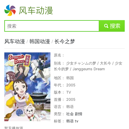
风车动漫
submit
风车动漫
/
韩国动漫
/
长今之梦
原名：
别名： 少女チャンムの梦 / 大长今 / 少女
长今的梦 / Janggeums Dream
地区： 韩国
年代： 2005
版本： TV
首播： 2005
语言： 韩语
类型：
社会
剧情
标签：
韩语
tv
暂无播放源