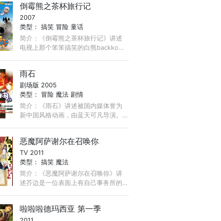
倒霉熊之茶杯旅行记
为儿童打造的情景喜剧大片。 ...
2007
类型：
搞笑
冒险
童话
简介：《倒霉熊之茶杯旅行记》讲述
电视上那个笨笨搞笑的白熊backkom
走到了大银幕上。这一次他将因爱情
而展开大冒险。圣诞前夜天生胆小，
雨石
谨慎的bebe收到了圣诞老人送给他的
剧场版 2005
魔力项坠， ...
类型：
冒险
魔法
剧情
简介：《雨石》讲述被国内媒体誉为
新中国风格动画，由蓝天可凡导演。
影片讲述了平凡的高中生陆凡在一次
意外中来到另一个世界，并结识了这
恶魔阿萨谢尔在召唤你
个世界里美丽的少女叶善和拥有强大
TV 2011
力量的老鼠阿狄。 ...
类型：
搞笑
魔法
简介：《恶魔阿萨谢尔在召唤你》讲
述芥边是一位表面上有自己事务所的
侦探，但实质上他是一位能够召唤并
与悪魔立下契约的恶魔使「恶魔侦
啦啦啦德玛西亚 第一季
探」。他透过召唤不同的恶魔而处理
2011
侦探事务所的委托。 ...