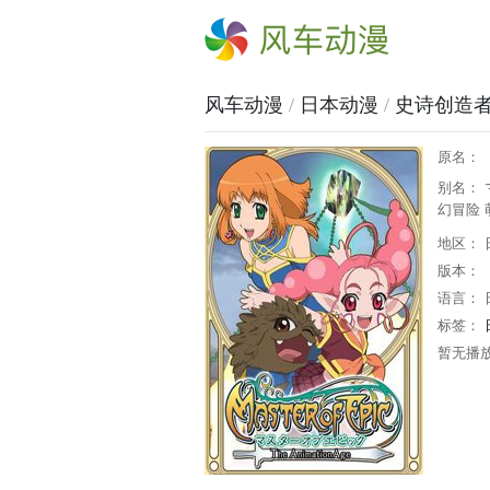
风车动漫
风车动漫
/
日本动漫
/
史诗创造
原名：
别名： 
幻冒险 萌物
地区： 
版本：
语言： 
标签：
暂无播