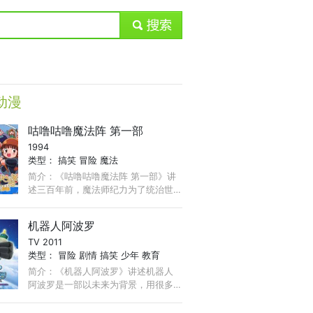
submit
动漫
咕噜咕噜魔法阵 第一部
1994
类型：
搞笑
冒险
魔法
简介：《咕噜咕噜魔法阵 第一部》讲
述三百年前，魔法师纪力为了统治世
界，于是召唤了很多妖怪，向人类发
动战争。而当时哥达国的国王胡加三
机器人阿波罗
世召集了大批使用光魔法的人士展开
TV 2011
对抗。 ...
类型：
冒险
剧情
搞笑
少年
教育
简介：《机器人阿波罗》讲述机器人
阿波罗是一部以未来为背景，用很多
益智搞笑的故事来丰富儿童世界的动
漫作品。童趣的角色，也是一部专门