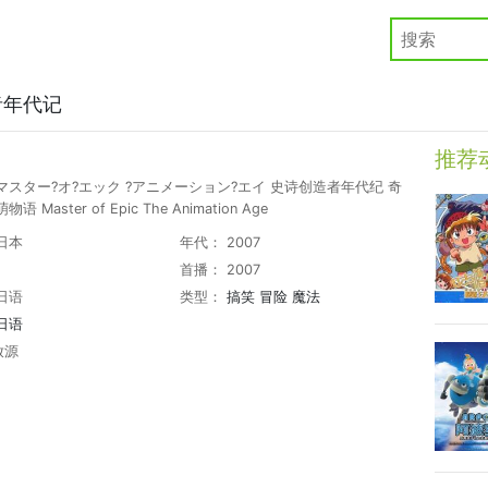
者年代记
推荐
マスター?オ?エック ?アニメーション?エイ 史诗创造者年代纪 奇
语 Master of Epic The Animation Age
日本
年代： 2007
首播： 2007
日语
类型：
搞笑
冒险
魔法
日语
放源