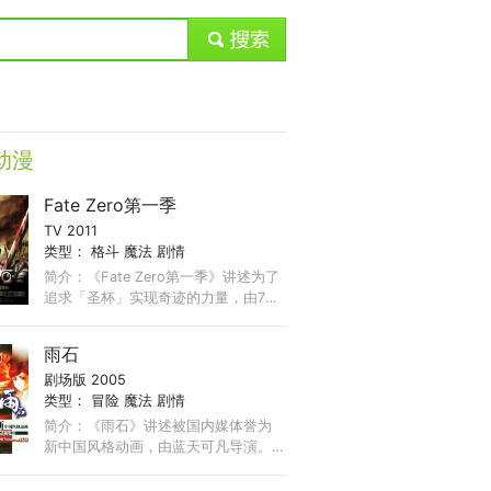
submit
动漫
Fate Zero第一季
TV 2011
类型：
格斗
魔法
剧情
简介：《Fate Zero第一季》讲述为了
追求「圣杯」实现奇迹的力量，由7位
魔术师召唤7位英灵进行战斗直至最后
一人的究极决斗剧......圣杯战争。前三
雨石
次，最终都没能决出胜负， ...
剧场版 2005
类型：
冒险
魔法
剧情
简介：《雨石》讲述被国内媒体誉为
新中国风格动画，由蓝天可凡导演。
影片讲述了平凡的高中生陆凡在一次
意外中来到另一个世界，并结识了这