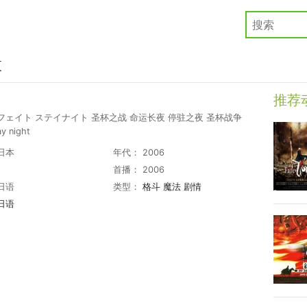
夜
推荐
フェイト ステイナイト 圣杯之战 命运长夜 停驻之夜 圣杯战争
ay night
日本
年代： 2006
首播： 2006
日语
类型：
格斗
魔法
剧情
日语