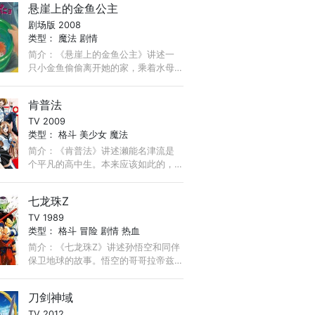
悬崖上的金鱼公主
个世界里美丽的少女叶善和拥有强大
剧场版 2008
力量的老鼠阿狄。 ...
类型：
魔法
剧情
简介：《悬崖上的金鱼公主》讲述一
只小金鱼偷偷离开她的家，乘着水母
来到外界的世界，却不慎卡在海洋垃
圾里的玻璃罐内，这时救了她的是一
肯普法
个小男孩宗介。 ...
TV 2009
类型：
格斗
美少女
魔法
简介：《肯普法》讲述濑能名津流是
个平凡的高中生。本来应该如此的，
有一天他早上醒来却发现自己变成女
生了！而且还是超正的美少女！更不
七龙珠Z
可思议的是， ...
TV 1989
类型：
格斗
冒险
剧情
热血
简介：《七龙珠Z》讲述孙悟空和同伴
保卫地球的故事。悟空的哥哥拉帝兹
来到地球，透露了悟空原是战斗民族
赛亚人的身份。悟空和比克大魔王联
刀剑神域
手对抗，然而因为双方战斗力的差距
TV 2012
而落于苦战。 ...