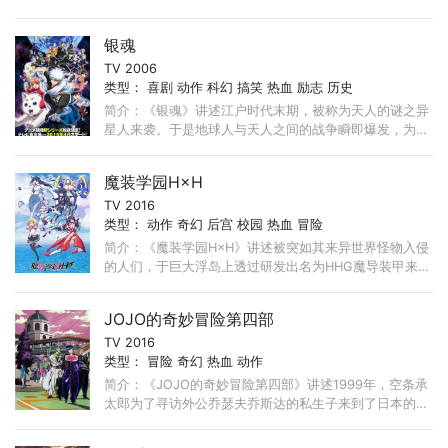
他不是警察，也有别于一般私人侦探和保镖，而是位我行
第1064集
第1063集
第1062集
我素的侠探。 ...
银魂
第1061集
第1060集
第1059集
TV 2006
第1058集
第1057集
第1056集
类型：
喜剧
动作
科幻
搞笑
热血
励志
历史
第1055集
第1054集
第1053集
简介：《银魂》讲述江户时代末期，被称为天人的谜之异
星人来袭。于是地球人与天人之间的战争瞬即爆发，为数
第1052集
第1051集
第1050集
众多的武士和攘夷派志士都参与与天人的战斗。 ...
第1049集
第1048集
第1047集
魔装学园H×H
第1046集
第1045集
第1044集
TV 2016
类型：
动作
奇幻
后宫
校园
热血
冒险
第1043集
第1042集
第1041集
简介：《魔装学园H×H》讲述被突如其来异世界怪物入侵
的人们，于巨大浮岛上透过研发出名为HHG魔导装甲来对
第1040集
第1039集
第1038集
抗怪物。被姊姊叫去而造访战略防卫学园阿塔拉克西亚
第1037集
第1036集
第1035集
（Ataraxia）的飞弹伤无， ...
JOJO的奇妙冒险第四部
第1034集
第1033集
第1032集
TV 2016
类型：
冒险
奇幻
热血
动作
第1031集
第1030集
第1029集
简介：《JOJO的奇妙冒险第四部》讲述1999年，空条承
第1028集
第1027集
第1026集
太郎为了寻访外公乔瑟夫乔斯达的私生子来到了日本的一
个小城镇杜王町。他找到了他的舅舅、还只是一个高中生
第1025集
第1024集
第1023集
的东方仗助。 ...