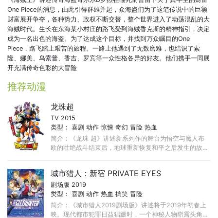
第1139集
第1138集
第1137集
One Piece的消息，由此引得群雄并起，众海盗们为了这笔传说中的巨额
财富展开争夺，各种势力、政权不断交替，整个世界进入了动荡混乱的大
第1136集
第1135集
第1134集
海贼时代。生长在东海某小村庄的路飞受到海贼香克斯的精神指引，决定
第1133集
第1126集
第1125集
成为一名出色的海盗。为了达成这个目标，并找到万众瞩目的One
Piece，路飞踏上艰苦的旅程。一路上他遇到了无数磨难，也结识了索
第1111集
第1096集
第1095集
隆、娜美、乌索普、香吉、罗宾等一众性格各异的好友。他们携手一同展
开充满传奇色彩的大冒险
第1094集
第1093集
第1092集
第1091集
第1090集
第1089集
推荐动漫
第1088集
第1087集
第1086集
龙珠超
第1085集
第1084集
第1083集
TV 2015
类型：
喜剧
动作
惊悚
奇幻
冒险
热血
第1082集
第1081集
第1080集
简介：《龙珠 超》讲述新系列作的舞台为悟空与魔人布
第1079集
第1078集
第1077集
欧的壮绝战斗结束后，地球重新恢复和平之后发生的故
事。与自漫长沉睡中觉醒的破坏神比鲁斯的相遇， ...
第1076集
第1075集
第1074集
城市猎人：新宿 PRIVATE EYES
第1073集
第1072集
第1071集
剧场版 2019
第1070集
第1069集
第1068集
类型：
喜剧
动作
热血
搞笑
冒险
简介：《城市猎人2019剧场版》讲述将于2019年初春上
第1067集
第1066集
第1065集
映。现代都市犯罪日益猖蹶时，一个神秘人物崭露头角。