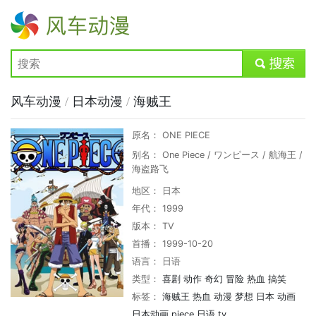
风车动漫
submit
风车动漫
/
日本动漫
/
海贼王
原名： ONE PIECE
别名： One Piece / ワンピース / 航海王 /
海盗路飞
地区： 日本
年代： 1999
版本： TV
首播： 1999-10-20
语言： 日语
类型：
喜剧
动作
奇幻
冒险
热血
搞笑
标签：
海贼王
热血
动漫
梦想
日本
动画
日本动画
piece
日语
tv