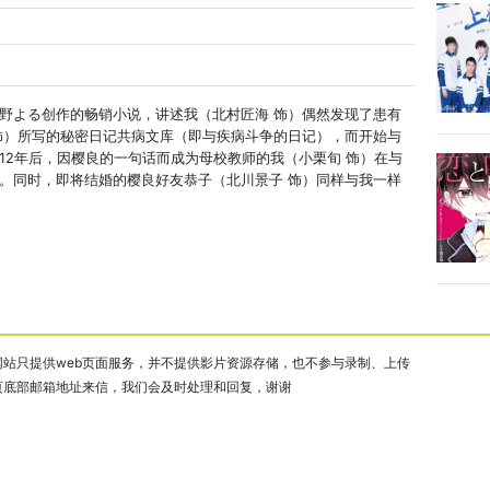
野よる创作的畅销小说，讲述我（北村匠海 饰）偶然发现了患有
饰）所写的秘密日记共病文库（即与疾病斗争的日记），而开始与
12年后，因樱良的一句话而成为母校教师的我（小栗旬 饰）在与
。同时，即将结婚的樱良好友恭子（北川景子 饰）同样与我一样
站只提供web页面服务，并不提供影片资源存储，也不参与录制、上传
页底部邮箱地址来信，我们会及时处理和回复，谢谢