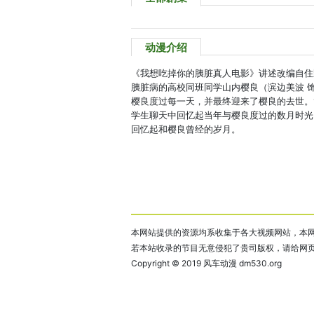
动漫介绍
《我想吃掉你的胰脏真人电影》讲述改编自住
胰脏病的高校同班同学山内樱良（滨边美波 
樱良度过每一天，并最终迎来了樱良的去世。
学生聊天中回忆起当年与樱良度过的数月时光
回忆起和樱良曾经的岁月。
本网站提供的资源均系收集于各大视频网站，本网
若本站收录的节目无意侵犯了贵司版权，请给网
Copyright © 2019
风车动漫 dm530.org