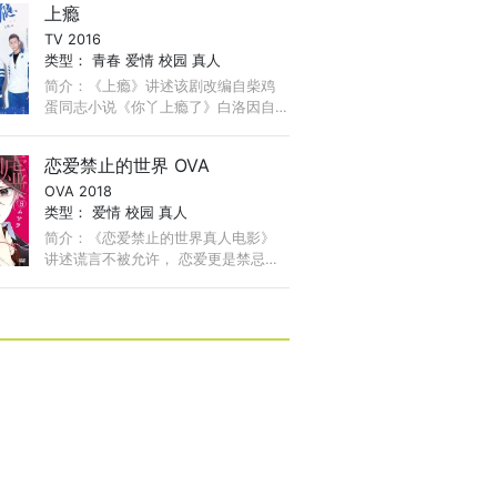
上瘾
难以忘怀的上铺兄弟情。
TV 2016
类型：
青春
爱情
校园
真人
简介：《上瘾》讲述该剧改编自柴鸡
蛋同志小说《你丫上瘾了》白洛因自
小跟迷糊父亲白汉旗及爷爷奶奶生活
在一起，16岁这年，亲妈姜圆要再
恋爱禁止的世界 OVA
婚，嫁给部队高官顾威霆。 ...
OVA 2018
类型：
爱情
校园
真人
简介：《恋爱禁止的世界真人电影》
讲述谎言不被允许， 恋爱更是禁忌。
在不久之后的日本，一到16岁，结婚
对象就会由政府强制指定。 省去找对
象的麻烦，政府也保证两人之间的契
合度，大家都欣然接受这种幸福。 ...