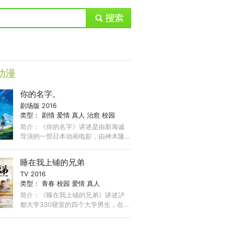
submit
动漫
你的名字。
剧场版 2016
类型：
剧情
爱情
真人
治愈
校园
简介：《你的名字》讲述是由新海诚
导演的一部日本动画电影，由神木隆
之介、上白石萌音担任主要配音演
员，人设是由参与过《我们仍未知道
睡在我上铺的兄弟
那天所看见的花的名字。》 ...
TV 2016
类型：
青春
校园
爱情
真人
简介：《睡在我上铺的兄弟》讲述沪
都大学330寝室的四个大学男生，在一
起经历大学四年青春、梦想、事业、
爱情的人生洗礼之后，建立起的让人