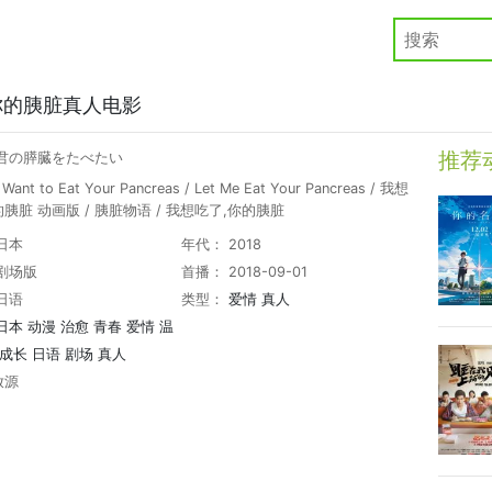
你的胰脏真人电影
推荐
 君の膵臓をたべたい
ant to Eat Your Pancreas / Let Me Eat Your Pancreas / 我想
胰脏 动画版 / 胰脏物语 / 我想吃了,你的胰脏
日本
年代： 2018
剧场版
首播： 2018-09-01
日语
类型：
爱情
真人
日本
动漫
治愈
青春
爱情
温
成长
日语
剧场
真人
放源