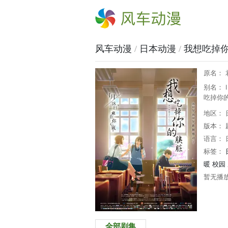
风车动漫
风车动漫
/
日本动漫
/
我想吃掉
原名：
别名： I W
吃掉你的
地区： 
版本： 
语言： 
标签：
暖
校园
暂无播
全部剧集