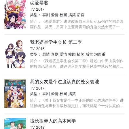
恋爱暴君
TV 2017
类型：
喜剧
爱情
校园
搞笑
后宫
简介：《恋爱暴君》讲述改编自三星めがね创作的同名漫
画作品，某天，男高中生蓝野青司的身边突然出现了一位
持有能够让任意两人强制接吻的不可思议道具亲吻笔记的
死神风少女古莉， ...
我老婆是学生会长 第二季
TV 2016
类型：
剧情
喜剧
爱情
校园
搞笑
后宫
泡面番
简介：《我老婆是学生会长第二季》讲述由中田由美创作
的校园恋爱漫画，讲述进入新学校星风高中就读的和泉隼
斗，虽然参加了学校第一届学生会长选举， ...
我的女友是个过度认真的处女碧池
TV 2017
类型：
喜剧
爱情
校园
搞笑
简介：《关于我女友是个一本正经的处女碧池这件事》讲
述篠崎遥与班长香坂秋穗交往，而秋穗是个十分认真的女
生，在搞错了男朋友性癖的情况下一本正经的认真学习各
种性知识，让作为男朋友的遥都招架不住。 ...
擅长捉弄人的高木同学
TV 2018