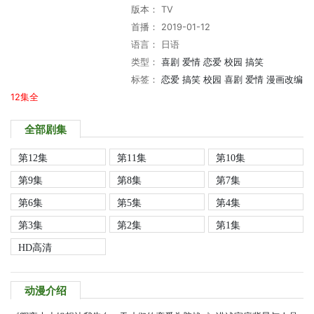
版本： TV
首播： 2019-01-12
语言： 日语
类型：
喜剧
爱情
恋爱
校园
搞笑
标签：
恋爱
搞笑
校园
喜剧
爱情
漫画改编
12集全
全部剧集
第12集
第11集
第10集
第9集
第8集
第7集
第6集
第5集
第4集
第3集
第2集
第1集
HD高清
动漫介绍