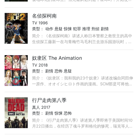
生物3D打印机打印成员，但在这个过程中发生了意外，
一个正在打印中的成员遭遇了致命的错误。 ...
名侦探柯南
TV 1996
类型：
动作
悬疑
惊悚
犯罪
推理
刑侦
剧情
简介：《名侦探柯南》讲述人称日本警察之救世主的高中
生侦探工藤新一在与青梅竹马毛利兰去游乐园游玩时，不
经意地发现行踪可疑的黑衣人。工藤新一于是尾随跟踪，
并目睹了黑衣人正在进行可疑交易。 ...
奴隶区 The Animation
TV 2018
类型：
剧情
恐怖
悬疑
简介：《奴隶区：我和我的23个奴隶》讲述改编自冈田伸
一原作、オオイシヒロト作画的漫画。SCM那是可将他人
变为奴隶的器具。在胜负中获胜即成为主人，败者则成为
奴隶。 ...
行尸走肉第八季
真人 2017
类型：
剧情
惊悚
恐怖
简介：《行尸走肉第八季》讲述第八季即将于美国时间10
月22日播出，在经历了魂斗罗和格伦的惨死，瑞克等人终
于决定奋起反抗，和尼根开战。今天，《行尸走肉》第八
季片方发布了定妆照，主角团全副武装，大战一触即发！