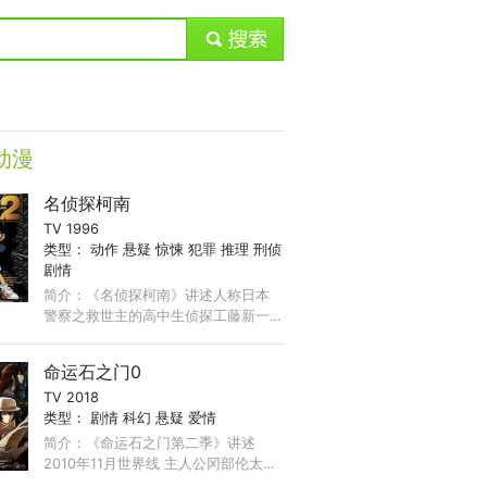
submit
动漫
名侦探柯南
TV 1996
类型：
动作
悬疑
惊悚
犯罪
推理
刑侦
剧情
简介：《名侦探柯南》讲述人称日本
警察之救世主的高中生侦探工藤新一
在与青梅竹马毛利兰去游乐园游玩
时，不经意地发现行踪可疑的黑衣
命运石之门0
人。工藤新一于是尾随跟踪，并目睹
TV 2018
了黑衣人正在进行可疑交易。 ...
类型：
剧情
科幻
悬疑
爱情
简介：《命运石之门第二季》讲述
2010年11月世界线 主人公冈部伦太郎
经历无数的苦难，跨越了尽头悲哀的