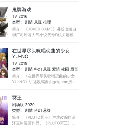
放弃了挽救她的世界线的故事。 失意
鬼牌游戏
至底的冈部伦太郎。 被封印的凤凰院
TV 2016
凶真。 ...
类型：
剧情
悬疑
推理
简介：《JOKER GAME》讲述改编自
柳广司所著人气小说代号D机关连载系
列小说。以架空的第二次世界大战前
夜的亚洲某国际都市为舞台，讲述来
在世界尽头咏唱恋曲的少女
自日本、英国、苏联、德国等各国的
YU-NO
间谍， ...
TV 2019
类型：
剧情
科幻
悬疑
爱情
校园
后宫
简介：《在世界尽头咏唱恋曲的少女
YU-NO》讲述改编自由galgame历史
上的巨头会社ELF开发，游戏制作人菅
野洋之企划和执笔的同名游戏。主人
冥王
公有马拓也幼年丧母，身为历史学者
剧场版 2020
的父亲也在两个月前因事故去世。 ...
类型：
剧情
科幻
悬疑
简介：《PLUTO冥王》讲述改编自浦
泽直树漫画作品。《PLUTO冥王》改
编自手冢治虫作品《地上最强机器
人》（《铁臂阿童木》中的一个短