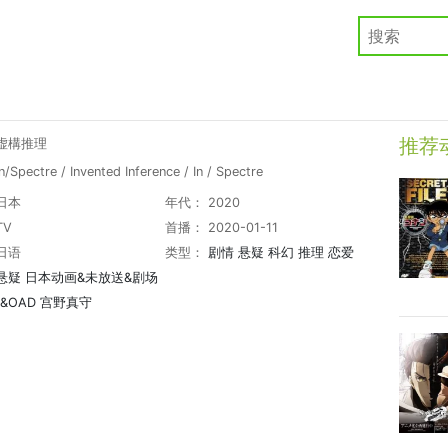
推荐
虚構推理
Spectre / Invented Inference / In / Spectre
日本
年代： 2020
TV
首播： 2020-01-11
日语
类型：
剧情
悬疑
科幻
推理
恋爱
悬疑
日本动画&未放送&剧场
&OAD
宫野真守