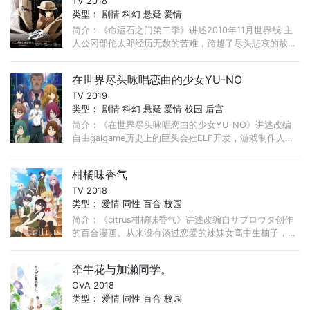
TV 2018
类型：
剧情
科幻
悬疑
爱情
简介：《命运石之门第二季》讲述2010年11月世界线 主
人公冈部伦太郎经历无数的苦难，跨越了尽头悲哀的放弃
了挽救她的世界线的故事。 失意至底的冈部伦太郎。 被
封印的凤凰院凶真。 ...
在世界尽头咏唱恋曲的少女YU-NO
TV 2019
类型：
剧情
科幻
悬疑
爱情
校园
后宫
简介：《在世界尽头咏唱恋曲的少女YU-NO》讲述改编
自由galgame历史上的巨头会社ELF开发，游戏制作人菅
野洋之企划和执笔的同名游戏。主人公有马拓也幼年丧
母，身为历史学者的父亲也在两个月前因事故去世。 ...
柑橘味香气
TV 2018
类型：
爱情
同性
百合
校园
简介：《citrus柑橘味香气》讲述改编自サブロウタ创作
的百合漫画。从来没有谈过恋爱的辣妹女高中生柚子，一
本正经的黑发美女学生会长芽衣。两人因父母再婚而成为
姐妹，初此见面就对彼此留下最恶劣的印象。 ...
牵牛花与加濑同学。
OVA 2018
类型：
爱情
同性
百合
校园