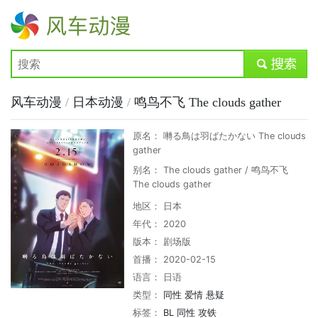
风车动漫
submit
风车动漫
/
日本动漫
/
鸣鸟不飞 The clouds gather
原名： 囀る鳥は羽ばたかない The clouds
gather
别名： The clouds gather / 鸣鸟不飞
The clouds gather
地区： 日本
年代： 2020
版本： 剧场版
首播： 2020-02-15
语言： 日语
类型：
同性
爱情
悬疑
标签：
BL
同性
攻铁