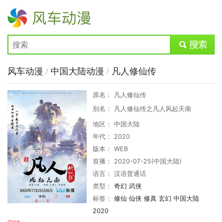
风车动漫
submit
风车动漫
/
中国大陆动漫
/
凡人修仙传
原名： 凡人修仙传
别名： 凡人修仙传之凡人风起天南
地区： 中国大陆
年代： 2020
版本： WEB
首播： 2020-07-25(中国大陆)
语言： 汉语普通话
类型：
奇幻
武侠
标签：
修仙
仙侠
修真
玄幻
中国大陆
2020