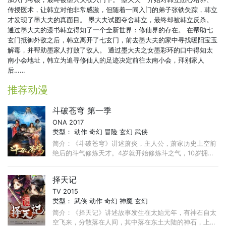
传授医术，让韩立对他非常感激，但随着一同入门的弟子张铁失踪，韩立
第137集
第136集
第135集
才发现了墨大夫的真面目。 墨大夫试图夺舍韩立，最终却被韩立反杀。
第134集
第133集
第132集
通过墨大夫的遗书韩立得知了一个全新世界：修仙界的存在。 在帮助七
玄门抵御外敌之后，韩立离开了七玄门，前去墨大夫的家中寻找暖阳宝玉
第131集
第130集
第129集
解毒，并帮助墨家人打败了敌人。 通过墨大夫之女墨彩环的口中得知太
南小会地址，韩立为追寻修仙人的足迹决定前往太南小会，拜别家人
第128集
第127集
第126集
后……
第125集
第124集
第123集
推荐动漫
第122集
第121集
第120集
第119集
第118集
第117集
斗破苍穹 第一季
ONA 2017
第116集
第115集
第114集
类型：
动作
奇幻
冒险
玄幻
武侠
第113集
第112集
第111集
简介：《斗破苍穹》讲述萧炎，主人公，萧家历史上空前
绝后的斗气修炼天才。4岁就开始修炼斗之气，10岁拥有
第110集
第109集
第108集
了九段斗之气，11岁突破十段斗之气，一跃成为家族百年
来最年轻的斗者。 ...
第107集
第106集
第105集
择天记
第104集
第103集
第102集
TV 2015
类型：
武侠
动作
奇幻
神魔
玄幻
第101集
第100集
第99集
简介：《择天记》讲述故事发生在太始元年，有神石自太
第98集
第97集
第96集
空飞来，分散落在人间，其中落在东土大陆的神石，上面