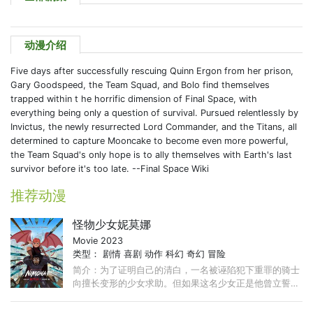
动漫介绍
Five days after successfully rescuing Quinn Ergon from her prison,
Gary Goodspeed, the Team Squad, and Bolo find themselves
trapped within t he horrific dimension of Final Space, with
everything being only a question of survival. Pursued relentlessly by
Invictus, the newly resurrected Lord Commander, and the Titans, all
determined to capture Mooncake to become even more powerful,
the Team Squad's only hope is to ally themselves with Earth's last
survivor before it's too late. --Final Space Wiki
推荐动漫
怪物少女妮莫娜
Movie 2023
类型：
剧情
喜剧
动作
科幻
奇幻
冒险
简介：为了证明自己的清白，一名被诬陷犯下重罪的骑士
向擅长变形的少女求助。但如果这名少女正是他曾立誓要
消灭的怪物呢，他又该如何是好？