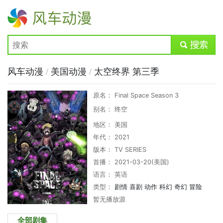
风车动漫
submit
风车动漫
/
美国动漫
/
太空终界 第三季
原名： Final Space Season 3
别名： 终空
地区： 美国
年代： 2021
版本： TV SERIES
首播： 2021-03-20(美国)
语言： 英语
类型：
剧情
喜剧
动作
科幻
奇幻
冒险
暂无播放源
全部剧集