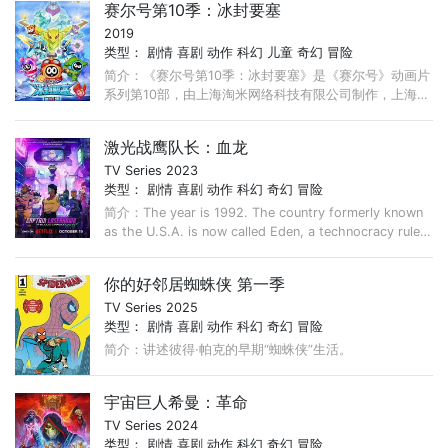
赛尔号第10季：冰封要塞
2019
类型：
剧情
喜剧
动作
科幻
儿童
奇幻
冒险
简介：《赛尔号第10季：冰封要塞》是《赛尔号》动画片
系列第10部，由上海淘米网络科技有限公司制作，上海淘
米动画工作室出品，王章俊执导的动画作品，全剧共30
集。 ...
激光战鹰队长：血龙
TV Series 2023
类型：
剧情
喜剧
动作
科幻
奇幻
冒险
简介：The year is 1992. The country formerly known
as the U.S.A. is now called Eden, a technocracy ruled
by propaganda and corruption. ...
你的好邻居蜘蛛侠 第一季
TV Series 2025
类型：
剧情
喜剧
动作
科幻
奇幻
冒险
简介：讲述彼得·帕克的早期“蜘蛛侠”生活。
宇宙巨人希曼：革命
TV Series 2024
类型：
剧情
喜剧
动作
科幻
奇幻
冒险