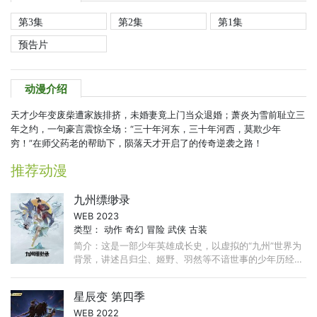
第3集
第2集
第1集
预告片
动漫介绍
天才少年变废柴遭家族排挤，未婚妻竟上门当众退婚；萧炎为雪前耻立三
年之约，一句豪言震惊全场：“三十年河东，三十年河西，莫欺少年
穷！”在师父药老的帮助下，陨落天才开启了的传奇逆袭之路！
推荐动漫
九州缥缈录
WEB 2023
类型：
动作
奇幻
冒险
武侠
古装
简介：这是一部少年英雄成长史，以虚拟的“九州”世界为
背景，讲述吕归尘、姬野、羽然等不谙世事的少年历经磨
砺与坎坷，执着奋斗，携手互助，成长成熟，并发展出几
段撼天动地的友情和爱情故事。 ...
星辰变 第四季
WEB 2022