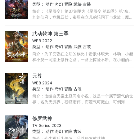
类型：
动作
奇幻
冒险
武侠
古装
简介：《星辰变》第37集即为《星辰变 第四季》第1集。
九剑仙府，危机四伏，秦羽在立儿的陪同下与龙族，魔族
各分得一张逆央先帝留下的破天图，进入逆央仙境。 ...
武动乾坤 第三季
WEB 2022
类型：
动作
奇幻
冒险
武侠
古装
简介：为了变强在之后的族比中击败林琅天，林动、小貂
和小炎一同踏上修行之路，一路上惊险不断。在小貂的指
引下，林动最终来到大荒古碑，成功获得了吞噬祖符的线
索， ...
元尊
WEB 2024
类型：
动作
奇幻
冒险
古装
简介：改编自天蚕土豆同名小说，这是一个属于源气的世
界，名为天源界，磅礴宏伟，而源气可搬山、可倒海、可
翻天、可掌阴阳乾坤。大周王朝的少年周元，被敌国以亿
万子民为要挟， ...
修罗武神
TV Series 2023
类型：
动作
奇幻
冒险
古装
简介：众生视我为修罗，我以修罗成武神