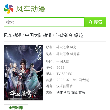
风车动漫
submit
风车动漫
/
中国大陆动漫
/
斗破苍穹 缘起
原名： 斗破苍穹 缘起
别名： 斗破苍穹 缘起篇
地区： 中国大陆
年代： 2022
版本： TV SERIES
首播： 2022-07-17(中国大陆)
语言： 汉语普通话
类型：
动作
奇幻
冒险
古装
全部剧集