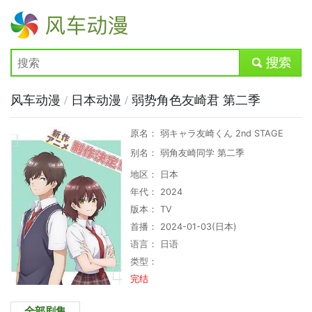
风车动漫
submit
风车动漫
/
日本动漫
/
弱势角色友崎君 第二季
原名： 弱キャラ友崎くん 2nd STAGE
别名： 弱角友崎同学 第二季
地区： 日本
年代： 2024
版本： TV
首播： 2024-01-03(日本)
语言： 日语
类型：
完结
全部剧集