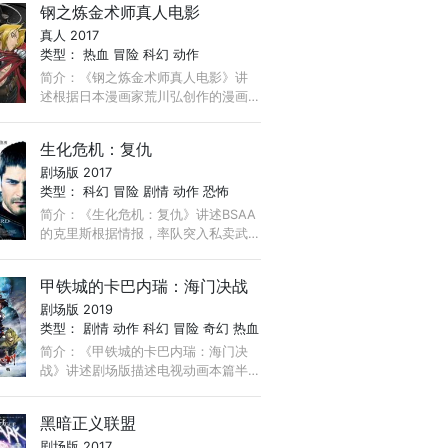
钢之炼金术师真人电影
续战争的世界。数十年前Unknown侵
真人 2017
略时被送往冷冻睡眠设施避难的孩子
类型：
热血
冒险
科幻
动作
们， ...
简介：《钢之炼金术师真人电影》讲
述根据日本漫画家荒川弘创作的漫画
作品改编。故事发生在一个炼金术相
当发达的世界，在这个世界的炼金
生化危机：复仇
术，是以理解物质的内在的法则：理
剧场版 2017
解，分解， ...
类型：
科幻
冒险
剧情
动作
恐怖
简介：《生化危机：复仇》讲述BSAA
的克里斯根据情报，率队突入私卖武
器组织的据点某所洋馆。在探索过程
中，克里斯与国际通缉犯格伦阿利亚
甲铁城的卡巴内瑞：海门决战
斯展开对峙，结果看到难以置信的一
剧场版 2019
幕并被对方逃走。 ...
类型：
剧情
动作
科幻
冒险
奇幻
热血
简介：《甲铁城的卡巴内瑞：海门决
战》讲述剧场版描述电视动画本篇半
年后，在远东岛国日之本，与卡巴内
的威胁对抗，并在穿越前线、被厚重
黑暗正义联盟
装甲覆盖的蒸汽机车（通称骏城）之
剧场版 2017
一的甲铁城上生还的生驹等人， ...