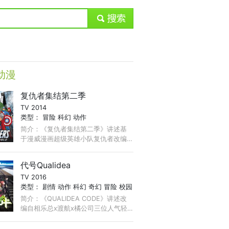
submit
动漫
复仇者集结第二季
TV 2014
类型：
冒险
科幻
动作
简介：《复仇者集结第二季》讲述基
于漫威漫画超级英雄小队复仇者改编,
上映于2013年在美首播,由知名导演执
导,复仇者的成员包括了人类,机器人,
代号Qualidea
神,外星人,灵异生物,甚至还有过去的反
TV 2016
派敌人。 ...
类型：
剧情
动作
科幻
奇幻
冒险
校园
简介：《QUALIDEA CODE》讲述改
编自相乐总x渡航x橘公司三位人气轻
小说作家原作的《QUALIDEA
CODE》。在人类与敌人Unknown持