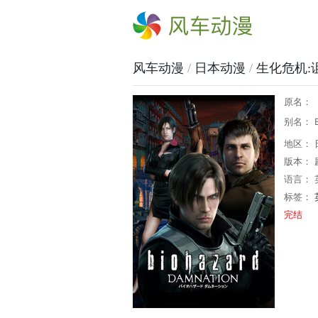
风车动漫
风车动漫
/
日本动漫
/
生化危机:
原名：
别名： B
地区： 
版本： 
语言： 
标签：
完结