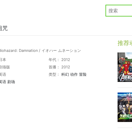
诅咒
推荐
iohazard: Damnation / イオハー ムネーション
日本
年代： 2012
剧场版
首播： 2012
英语
类型：
科幻
动作
冒险
英语
剧场