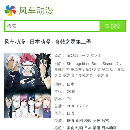
风车动漫
submit
风车动漫
/
日本动漫
/
食戟之灵第二季
原名： 食戟のソーマ 弍ノ皿
别名： Shokugeki no Soma Season 2 /
食戟之灵 第二季 / 食戟之灵 第二盘 / 食戟
之灵 贰之皿 / 食戟之灵：贰之皿
地区： 日本
年代： 2016
版本： TV
首播： 2016-07-02
语言： 日语
类型：
剧情
喜剧
校园
竞技
后宫
标签：
美食
动画
日本
动漫
日本动画