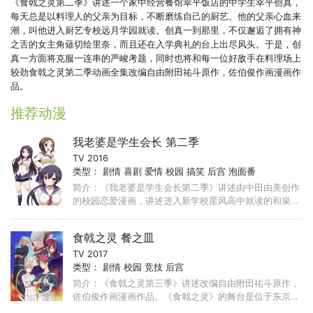
《食戟之灵第二季》讲述一个家中经营餐馆幸平饭店的中学生幸平创真，
每天总是以料理人的父亲为目标，不断磨练自己的厨艺。他的父亲心血来
潮，叫他进入厨艺专校远月学园就读。创真一到那里，不仅邂逅了拥有神
之舌的女主角薙切绘里奈，而且还在入学典礼的台上出尽风头。于是，创
真一方面将克服一连串的严峻考题，同时也将和每一位好敌手在料理场上
较劲食戟之灵第二季动画全集改编自由附田祐斗原作，佐伯俊作画漫画作
品。
推荐动漫
我老婆是学生会长 第二季
TV 2016
类型：
剧情
喜剧
爱情
校园
搞笑
后宫
泡面番
简介：《我老婆是学生会长第二季》讲述由中田由美创作
的校园恋爱漫画，讲述进入新学校星风高中就读的和泉隼
斗，虽然参加了学校第一届学生会长选举， ...
食戟之灵 餐之皿
TV 2017
类型：
剧情
校园
竞技
后宫
简介：《食戟之灵第三季》讲述改编自由附田祐斗原作，
佐伯俊作画漫画作品。《食戟之灵》的舞台是位于东京内
的一所料理名校远月学园，初中毕业之后为了作继承家业