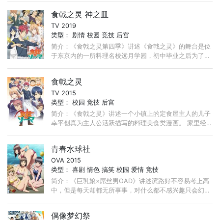
幸平餐馆的主角幸平创真因为父亲的指示来到这里， ...
食戟之灵 神之皿
TV 2019
类型：
剧情
校园
竞技
后宫
简介：《食戟之灵第四季》讲述《食戟之灵》的舞台是位
于东京内的一所料理名校远月学园，初中毕业之后为了作
继承家业幸平餐馆的主角幸平创真因为父亲的指示来到这
里，以特别编入生就读。 ...
食戟之灵
TV 2015
类型：
校园
竞技
后宫
简介：《食戟之灵》讲述一个小镇上的定食屋主人的儿子
幸平创真为主人公活跃描写的料理美食类漫画。 家里经
营餐馆的中学生．幸平创真，以料理人的父亲为目标，每
天持续磨练自己的厨艺。 ...
青春水球社
OVA 2015
类型：
喜剧
情色
搞笑
校园
爱情
竞技
简介：《巨乳娘×屌丝男OAD》讲述滨路好不容易考上高
中，但是每天却都无所事事，对什么都不感兴趣只会幻想
着跟女孩子亲热。某天2年级学长中岛突然邀请他加入社
团， ...
偶像梦幻祭