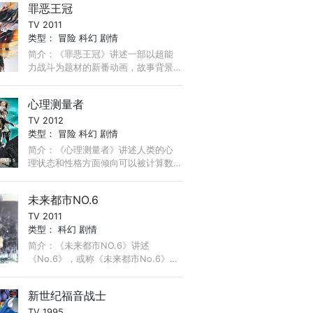
罪恶王冠
视媒体和新媒体。 ...
TV 2011
类型：
冒险
科幻
剧情
简介：《罪恶王冠》讲述一部以超能
力战斗为题材的新番动画，故事背景
设定在近未来的东京。主人公樱满集
是一名17岁的少年，右手寄宿着特殊
心理测量者
能力，名曰王之能力， ...
TV 2012
类型：
冒险
科幻
剧情
简介：《心理测量者》讲述人类的心
理状态和性格方面倾向可以被计算数
值化的世界。所有感情，欲望，社会
病态的心理倾向全部被记录管理。大
未来都市NO.6
众们将好的人生作为目标，于是出现
TV 2011
了实实在在的数值。 ...
类型：
科幻
剧情
简介：《未来都市NO.6》讲述
《No.6》，或称《未来都市No.6》，
故事舞台是一个于2013年的未来都市
NO.6。这是一个没有犯罪，没有灾
新世纪福音战士
害，也没有疾病的未来都市。 ...
TV 1995