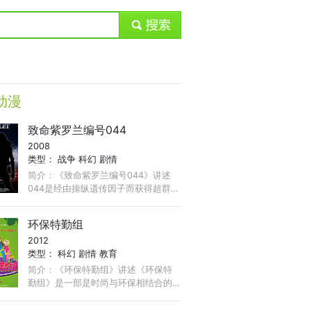
submit
动漫
致命紫罗兰编号044
2008
类型：
战争
科幻
剧情
简介：《致命紫罗兰编号044》讲述
044是经由操纵遗传因子而获得超群战
斗能力的最强女战士，然而获得力量
所换来的代价则是她的生命将不长
环保特勤组
久。044从政府接到了歼灭吸血鬼军
2012
团“噬菌”的首领金古的任务。 ...
类型：
科幻
剧情
教育
简介：《环保特勤组》讲述《环保特
勤组》是一部是时尚与环保相结合的
动画电视连续剧，目前已在美国在线
（Aol）播出，并即将登陆中国各大电