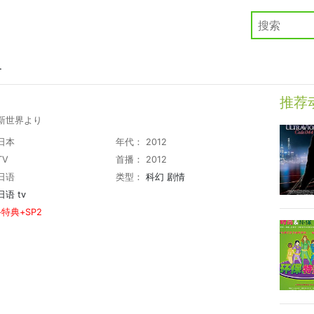
界
推荐
新世界より
日本
年代： 2012
TV
首播： 2012
日语
类型：
科幻
剧情
日语
tv
+特典+SP2