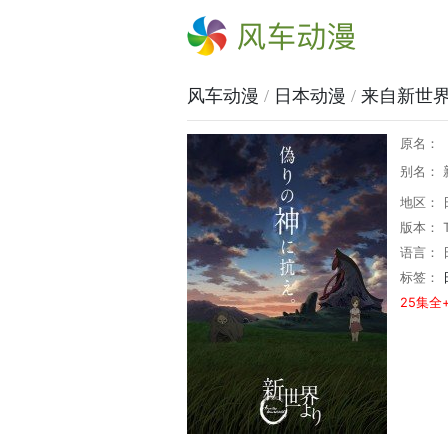
风车动漫
风车动漫
/
日本动漫
/
来自新世
原名：
别名： 
地区： 
版本： 
语言： 
标签：
25集全