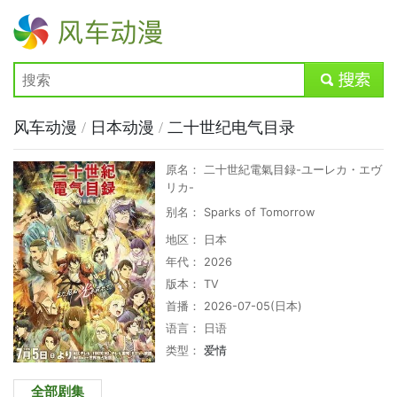
风车动漫
submit
风车动漫
/
日本动漫
/
二十世纪电气目录
原名： 二十世紀電氣目録-ユーレカ・エヴ
リカ-
别名： Sparks of Tomorrow
地区： 日本
年代： 2026
版本： TV
首播： 2026-07-05(日本)
语言： 日语
类型：
爱情
全部剧集