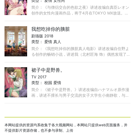
类型：
爱情
女性向
简介：《与僧侣交合的色欲之夜》讲述改编自真臣レオン
创作的女性向漫画作品，将于4月在TOKYO MX放送。故
事讲述了女主角深谷美樱在参加同学会时与曾经的初恋对
象九条重逢了。 ...
我想吃掉你的胰脏
剧场版 2018
类型：
爱情
真人
简介：《我想吃掉你的胰脏真人电影》讲述改编自住野よ
る创作的畅销小说，讲述我（北村匠海 饰）偶然发现了
患有胰脏病的高校同班同学山内樱良（滨边美波 饰）所
写的秘密日记共病文库（即与疾病斗争的日记）， ...
裙子中是野兽。
TV 2017
类型：
校园
爱情
简介：《裙子中是野兽。》讲述改编自ハナマルオ原作漫
画，讲述不擅长与男子交流的女子大学生小南静歌，与同
为大学生、外表看起来是个大美人，其实却是个女装大佬
的男主的故事！ ...
本网站提供的资源均系收集于各大视频网站，本网站只提供web页面服务，并
不提供影片资源存储，也不参与录制、上传