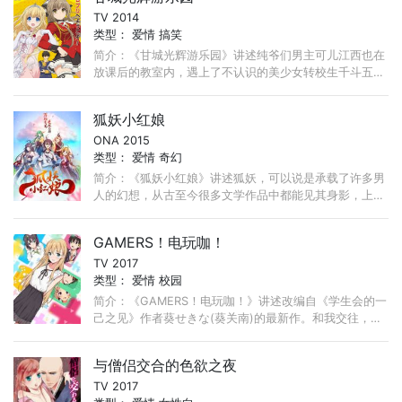
TV 2014
类型：
爱情
搞笑
简介：《甘城光辉游乐园》讲述纯爷们男主可儿江西也在
放课后的教室内，遇上了不认识的美少女转校生千斗五十
铃。这时，五十铃正用她随身携带的滑膛枪威胁男主去约
会， ...
狐妖小红娘
ONA 2015
类型：
爱情
奇幻
简介：《狐妖小红娘》讲述狐妖，可以说是承载了许多男
人的幻想，从古至今很多文学作品中都能见其身影，上至
苏妲己，下至仙剑2中的苏媚。对其描写刻画多为妖娆，
妩媚，魅惑至极。 ...
GAMERS！电玩咖！
TV 2017
类型：
爱情
校园
简介：《GAMERS！电玩咖！》讲述改编自《学生会的一
己之见》作者葵せきな(葵关南)的最新作。和我交往，试
着加入游戏部怎样？兴趣是游戏，除此之外毫无显眼的特
征， ...
与僧侣交合的色欲之夜
TV 2017