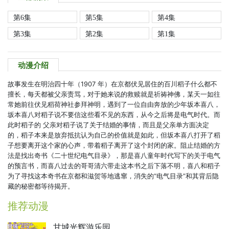
第6集
第5集
第4集
第3集
第2集
第1集
动漫介绍
故事发生在明治四十年（1907 年）在京都伏见居住的百川稻子什么都不
擅长，每天都被父亲责骂，对于她来说的救赎就是祈祷神佛，某天一如往
常她前往伏见稻荷神社参拜神明，遇到了一位自由奔放的少年坂本喜八，
坂本喜八对稻子说不要信这些看不见的东西，从今之后将是电气时代。而
此时稻子的 父亲对稻子说了关于结婚的事情，而且是父亲单方面决定
的，稻子本来是放弃抵抗认为自己的价值就是如此，但坂本喜八打开了稻
子想要离开这个家的心声，带着稻子离开了这个封闭的家。阻止结婚的方
法是找出奇书《二十世纪电气目录》，那是喜八童年时代写下的关于电气
的预言书，而喜八过去的哥哥清六带走这本书之后下落不明，喜八和稻子
为了寻找这本奇书在京都和滋贺等地逃窜，消失的“电气目录”和其背后隐
藏的秘密都等待揭开。
推荐动漫
甘城光辉游乐园