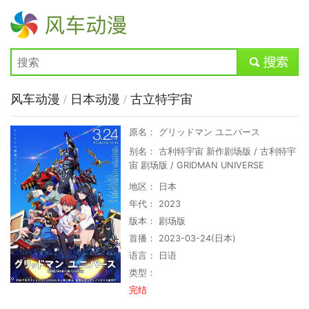
风车动漫
submit
风车动漫
/
日本动漫
/
古立特宇宙
原名： グリッドマン ユニバース
别名： 古利特宇宙 新作剧场版 / 古利特宇
宙 剧场版 / GRIDMAN UNIVERSE
地区： 日本
年代： 2023
版本： 剧场版
首播： 2023-03-24(日本)
语言： 日语
类型：
完结