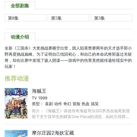
全部剧集
第8集
第5集
第3集
动漫介绍
全新《三国杀》大奖挑战赛横空出世，因人陷害禁赛两年的天才选手郭小
野再度挑战巅峰。为了证明自己找回初心，和自己的本命武将郭嘉过关斩
将，却在比赛中发现了骇人阴谋——游戏中的伤害竟然能传递给现实中的
玩家！
推荐动漫
海贼王
TV 1999
类型：
喜剧
动作
奇幻
冒险
热血
搞笑
简介：《海贼王》讲述传奇海盗哥尔尔D罗杰在临死前曾
留下关于其毕生的财富One Piece的消息，由此引得群雄
并起，众海盗们为了这笔传说中的巨额财富展开争夺，各
种势力、政权不断交替， ...
摩尔庄园2海妖宝藏