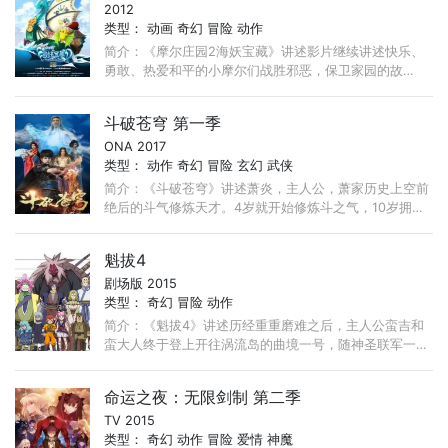
2012
类型：
动画
奇幻
冒险
动作
简介：《摩尔庄园2海妖宝藏》讲述影片继续讲述快乐、
勇敢、热爱和平的小摩尔们战胜邪恶，保卫家园的故
事。 一个梦想成为大英雄的小男孩摩乐乐（乔诗语配
音）居然发现惊天秘密， ...
斗破苍穹 第一季
ONA 2017
类型：
动作
奇幻
冒险
玄幻
武侠
简介：《斗破苍穹》讲述萧炎，主人公，萧家历史上空前
绝后的斗气修炼天才。4岁就开始修炼斗之气，10岁拥有
了九段斗之气，11岁突破十段斗之气，一跃成为家族百年
来最年轻的斗者。 ...
魁拔4
剧场版 2015
类型：
奇幻
冒险
动作
简介：《魁拔4》讲述历经重重磨难之后，主人公蛮吉和
蛮大人终于登上开往涡流岛的曲境一号，随神圣联军一起
踏上征讨魁拔的死亡之路。然而，十二位忠实的魁拔追随
者不但在涡流岛做好了迎接新一代魁拔的准备， ...
命运之夜：无限剑制 第二季
TV 2015
类型：
奇幻
动作
冒险
爱情
神魔