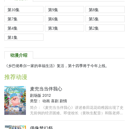
第10集
第9集
第8集
第7集
第6集
第5集
第4集
第3集
第2集
第1集
动漫介绍
《乡巴佬希尔一家的幸福生活》复活，第十四季将于今年上线。
推荐动漫
麦兜当当伴我心
剧场版 2012
类型：
动画
喜剧
剧情
简介：《麦兜当当伴我心》讲述春田花花幼稚园出现了史
无前例的经济困难。即使校长（黄秋生配音）和陈老师
（许飞配音）以及麦太（吴君如配音）等家长使出浑身解
数也没法解决。 ...
偶像梦幻祭