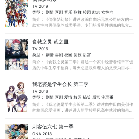
TV 2019
类型：
剧情
喜剧
音乐
歌舞
校园
励志
女性向
简介：《偶像梦幻祭》讲述改编自由乐元素公司研发的一
款女性向男偶像养成类手游。专门培养男性偶像的私立梦
之咲学院。冰鹰北斗、明星昴流、游木真、衣更真绪4人
组成了Trickstar的偶像组合， ...
食戟之灵 贰之皿
TV 2016
类型：
剧情
喜剧
校园
竞技
后宫
简介：《食戟之灵第二季》讲述一个家中经营餐馆幸平饭
店的中学生幸平创真，每天总是以料理人的父亲为目标，
不断磨练自己的厨艺。他的父亲心血来潮，叫他进入厨艺
专校远月学园就读。 ...
我老婆是学生会长 第二季
TV 2016
类型：
剧情
喜剧
爱情
校园
搞笑
后宫
泡面番
简介：《我老婆是学生会长第二季》讲述由中田由美创作
的校园恋爱漫画，讲述进入新学校星风高中就读的和泉隼
斗，虽然参加了学校第一届学生会长选举， ...
刺客伍六七 第一季
ONA 2018