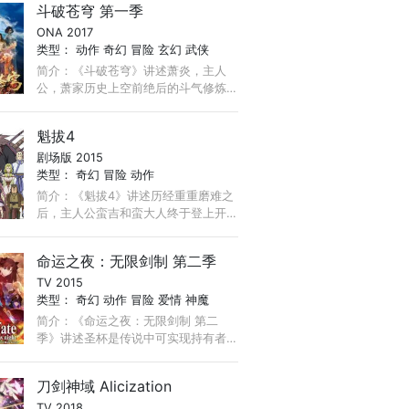
斗破苍穹 第一季
孩摩乐乐（乔诗语配音）居然发现惊
ONA 2017
天秘密， ...
类型：
动作
奇幻
冒险
玄幻
武侠
简介：《斗破苍穹》讲述萧炎，主人
公，萧家历史上空前绝后的斗气修炼
天才。4岁就开始修炼斗之气，10岁拥
有了九段斗之气，11岁突破十段斗之
魁拔4
气，一跃成为家族百年来最年轻的斗
剧场版 2015
者。 ...
类型：
奇幻
冒险
动作
简介：《魁拔4》讲述历经重重磨难之
后，主人公蛮吉和蛮大人终于登上开
往涡流岛的曲境一号，随神圣联军一
起踏上征讨魁拔的死亡之路。然而，
命运之夜：无限剑制 第二季
十二位忠实的魁拔追随者不但在涡流
TV 2015
岛做好了迎接新一代魁拔的准备， ...
类型：
奇幻
动作
冒险
爱情
神魔
简介：《命运之夜：无限剑制 第二
季》讲述圣杯是传说中可实现持有者
一切愿望的宝物。而为了得到圣杯的
仪式就被称为圣杯战争。参加圣杯战
刀剑神域 Alicization
争的7名由圣杯选出的魔术师被称为
TV 2018
Master，与7名被称为Servant的使魔