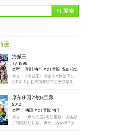
submit
动漫
海贼王
TV 1999
类型：
喜剧
动作
奇幻
冒险
热血
搞笑
简介：《海贼王》讲述传奇海盗哥尔
尔D罗杰在临死前曾留下关于其毕生的
财富One Piece的消息，由此引得群雄
并起，众海盗们为了这笔传说中的巨
摩尔庄园2海妖宝藏
额财富展开争夺，各种势力、政权不
2012
断交替， ...
类型：
动画
奇幻
冒险
动作
简介：《摩尔庄园2海妖宝藏》讲述影
片继续讲述快乐、勇敢、热爱和平的
小摩尔们战胜邪恶，保卫家园的故
事。 一个梦想成为大英雄的小男