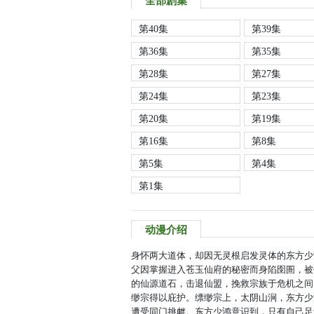
全部剧集
第40集
第39集
第36集
第35集
第28集
第27集
第24集
第23集
第20集
第19集
第16集
第8集
第5集
第4集
第1集
动漫介绍
身怀两大道体，却因无灵根启发灵体的东方少
父因掌握进入苍玉仙府的秘密而身陷囹圄，被
的仙源道石，击退仙盟，挽救宗族于危机之间
缈宗得以庇护。缥缈宗上，太阴山涧，东方少
遭受同门挑衅。东方少鸿意识到，只有自己足