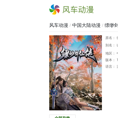
风车动漫
风车动漫
/
中国大陆动漫
/
缥缈
原名： 
别名： Le
地区： 
版本： T
语言： 