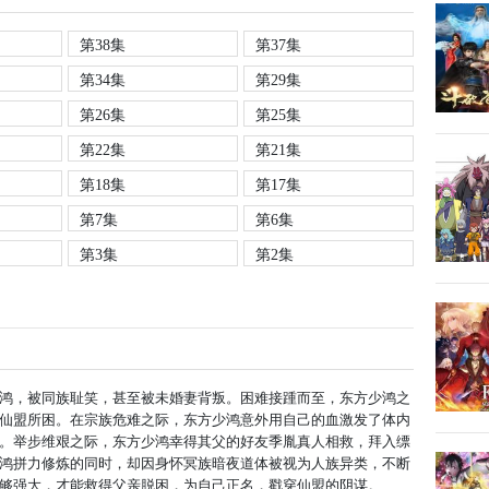
第38集
第37集
第34集
第29集
第26集
第25集
第22集
第21集
第18集
第17集
第7集
第6集
第3集
第2集
鸿，被同族耻笑，甚至被未婚妻背叛。困难接踵而至，东方少鸿之
仙盟所困。在宗族危难之际，东方少鸿意外用自己的血激发了体内
。举步维艰之际，东方少鸿幸得其父的好友季胤真人相救，拜入缥
鸿拼力修炼的同时，却因身怀冥族暗夜道体被视为人族异类，不断
够强大，才能救得父亲脱困，为自己正名，戳穿仙盟的阴谋。