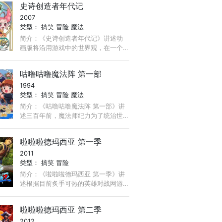
史诗创造者年代记
谨慎的bebe收到了圣诞老人送给他的
2007
魔力项坠， ...
类型：
搞笑
冒险
魔法
简介：《史诗创造者年代记》讲述动
画版将沿用游戏中的世界观，在一个
名为“MasterofEpic”的舞台上，4种不
同种族的角色遇到各种各样不同挑
咕噜咕噜魔法阵 第一部
战。不同于以往的作品只是讲述某个
1994
故事， ...
类型：
搞笑
冒险
魔法
简介：《咕噜咕噜魔法阵 第一部》讲
述三百年前，魔法师纪力为了统治世
界，于是召唤了很多妖怪，向人类发
动战争。而当时哥达国的国王胡加三
啦啦啦德玛西亚 第一季
世召集了大批使用光魔法的人士展开
2011
对抗。 ...
类型：
搞笑
冒险
简介：《啦啦啦德玛西亚 第一季》讲
述根据目前炙手可热的英雄对战网游
《英雄联盟》为故事背景，剧本取材
于玩家在游戏中各种喜闻乐见的游戏
啦啦啦德玛西亚 第二季
文化，以幽默、轻松、搞笑的故事风
2012
格， ...