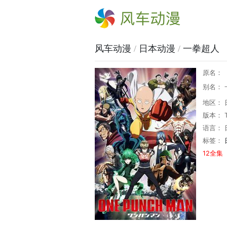
风车动漫
风车动漫
/
日本动漫
/
一拳超人
原名：
别名： 一
地区： 
版本： 
语言： 
标签：
12全集