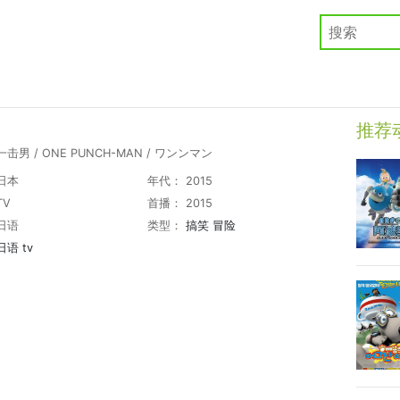
推荐
击男 / ONE PUNCH-MAN / ワンンマン
日本
年代： 2015
TV
首播： 2015
日语
类型：
搞笑
冒险
日语
tv