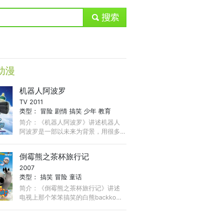
submit
动漫
机器人阿波罗
TV 2011
类型：
冒险
剧情
搞笑
少年
教育
简介：《机器人阿波罗》讲述机器人
阿波罗是一部以未来为背景，用很多
益智搞笑的故事来丰富儿童世界的动
漫作品。童趣的角色，也是一部专门
倒霉熊之茶杯旅行记
为儿童打造的情景喜剧大片。 ...
2007
类型：
搞笑
冒险
童话
简介：《倒霉熊之茶杯旅行记》讲述
电视上那个笨笨搞笑的白熊backkom
走到了大银幕上。这一次他将因爱情
而展开大冒险。圣诞前夜天生胆小，