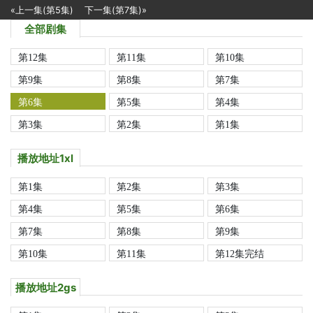
«上一集(第5集)
下一集(第7集)»
全部剧集
第12集
第11集
第10集
第9集
第8集
第7集
第6集
第5集
第4集
第3集
第2集
第1集
播放地址1xl
第1集
第2集
第3集
第4集
第5集
第6集
第7集
第8集
第9集
第10集
第11集
第12集完结
播放地址2gs