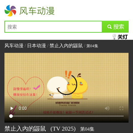
风车动漫
submit
风车动漫
/
日本动漫
/
禁止入內的鼹鼠
/
第04集
禁止入內的鼹鼠
(TV
2025)
第04集