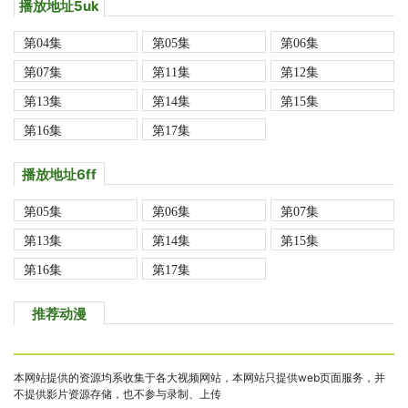
播放地址5uk
第04集
第05集
第06集
第07集
第11集
第12集
第13集
第14集
第15集
第16集
第17集
播放地址6ff
第05集
第06集
第07集
第13集
第14集
第15集
第16集
第17集
推荐动漫
本网站提供的资源均系收集于各大视频网站，本网站只提供web页面服务，并
不提供影片资源存储，也不参与录制、上传