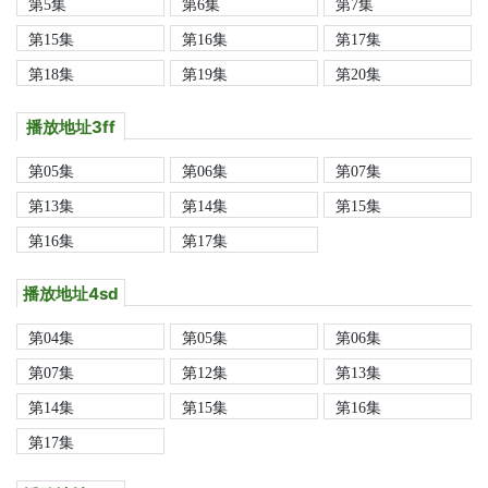
第5集
第6集
第7集
第15集
第16集
第17集
第18集
第19集
第20集
播放地址3ff
第05集
第06集
第07集
第13集
第14集
第15集
第16集
第17集
播放地址4sd
第04集
第05集
第06集
第07集
第12集
第13集
第14集
第15集
第16集
第17集