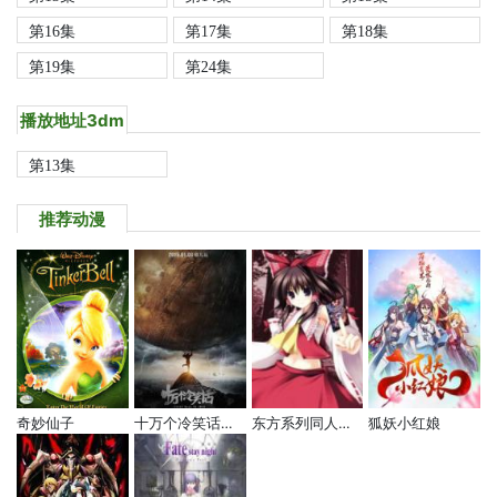
第16集
第17集
第18集
第19集
第24集
播放地址3dm
第13集
推荐动漫
奇妙仙子
十万个冷笑话电影版
东方系列同人动画
狐妖小红娘