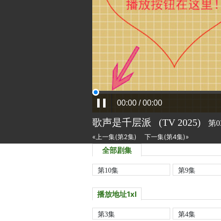
歌声是千层派
(TV
2025)
第0
«上一集(第2集)
下一集(第4集)»
全部剧集
第10集
第9集
播放地址1xl
第3集
第4集