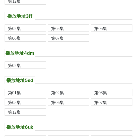
第12集
播放地址3ff
第02集
第03集
第05集
第06集
第07集
播放地址4dm
第02集
播放地址5sd
第01集
第02集
第03集
第05集
第06集
第07集
第12集
播放地址6uk