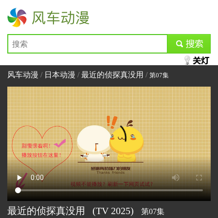
风车动漫
submit
风车动漫
/
日本动漫
/
最近的侦探真没用
/
第07集
最近的侦探真没用
(TV
2025)
第07集