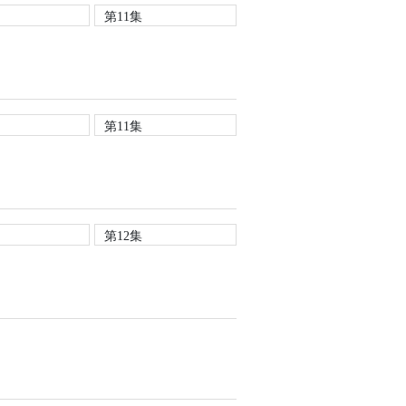
第11集
第11集
第12集