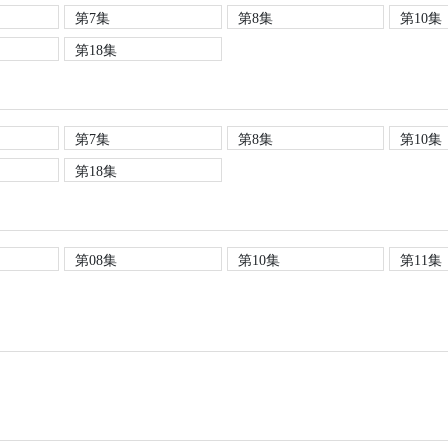
第7集
第8集
第10集
第18集
第7集
第8集
第10集
第18集
第08集
第10集
第11集