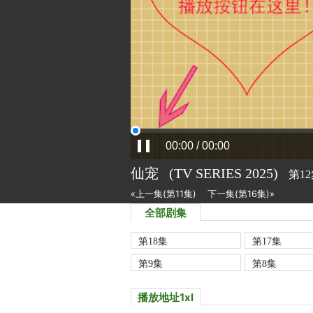
仙宠
(TV SERIES
2025)
第1
«上一集(第11集)
下一集(第16集)»
全部剧集
第18集
第17集
第9集
第8集
播放地址1xl