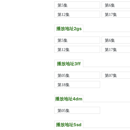
第5集
第6集
第12集
第17集
播放地址2gs
第5集
第6集
第12集
第17集
播放地址3ff
第05集
第07集
第18集
播放地址4dm
第05集
播放地址5sd