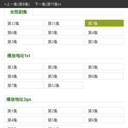
«上一集(第6集)
下一集(第11集)»
全部剧集
第12集
第11集
第7集
第6集
第5集
第4集
第3集
第2集
第1集
播放地址1xl
第1集
第2集
第3集
第4集
第5集
第6集
第7集
第12集
播放地址2gs
第1集
第2集
第3集
第4集
第5集
第6集