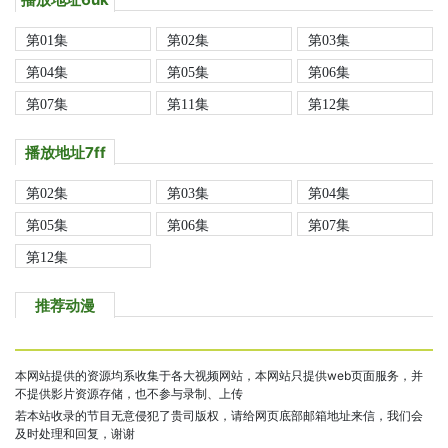
第01集
第02集
第03集
第04集
第05集
第06集
第07集
第11集
第12集
播放地址7ff
第02集
第03集
第04集
第05集
第06集
第07集
第12集
推荐动漫
本网站提供的资源均系收集于各大视频网站，本网站只提供web页面服务，并
不提供影片资源存储，也不参与录制、上传
若本站收录的节目无意侵犯了贵司版权，请给网页底部邮箱地址来信，我们会
及时处理和回复，谢谢