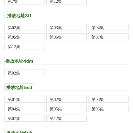
第7集
第12集
播放地址3ff
第02集
第03集
第04集
第05集
第06集
第07集
第12集
播放地址4dm
第02集
播放地址5sd
第01集
第02集
第03集
第04集
第05集
第06集
第07集
第12集
播放地址6uk