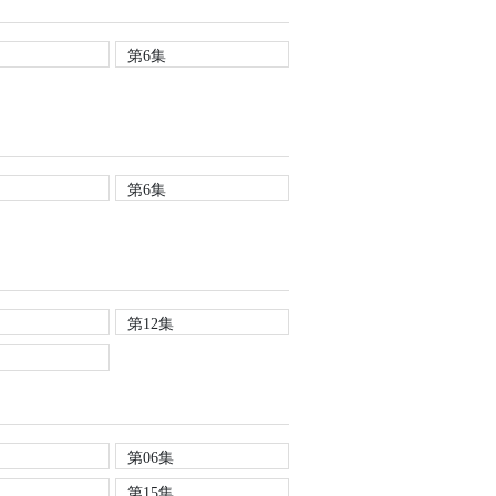
第6集
第6集
第12集
第06集
第15集