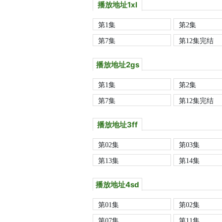
播放地址1xl
第1集
第2集
第7集
第12集完结
播放地址2gs
第1集
第2集
第7集
第12集完结
播放地址3ff
第02集
第03集
第13集
第14集
播放地址4sd
第01集
第02集
第07集
第11集