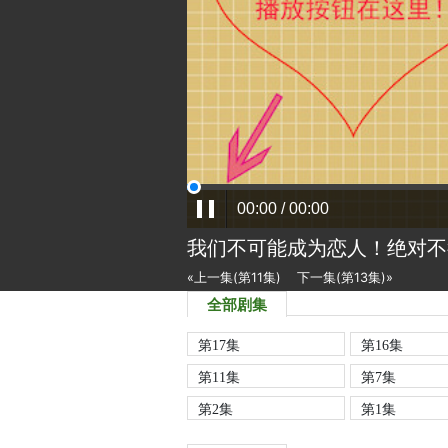
我们不可能成为恋人！绝对不行
«上一集(第11集)
下一集(第13集)»
全部剧集
第17集
第16集
第11集
第7集
第2集
第1集