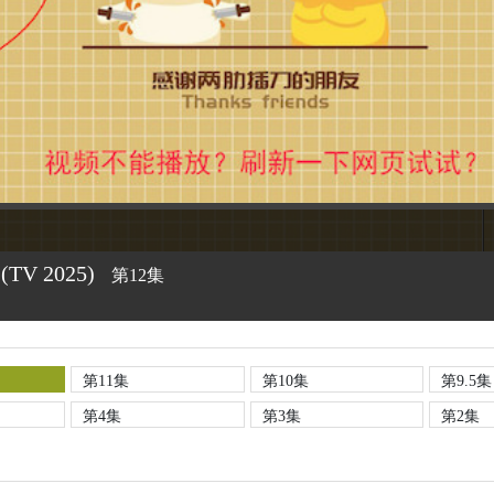
(TV
2025)
第12集
第11集
第10集
第9.5集
第4集
第3集
第2集