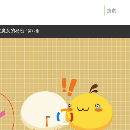
h 沉默魔女的秘密
/
第12集