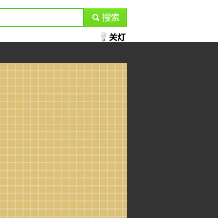
submit