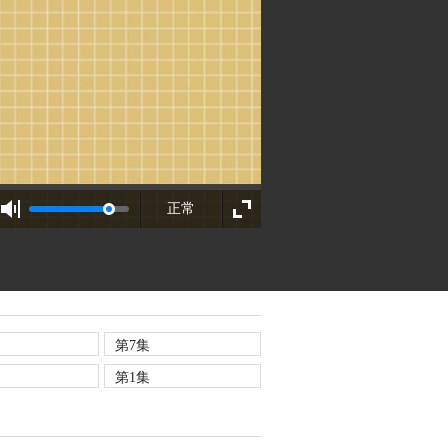
第7集
第1集