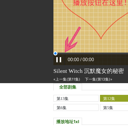
Silent Witch 沉默魔女的秘密
«上一集(第11集)
下一集(第13集)»
全部剧集
第13集
第12集
第6集
第5集
播放地址1xl