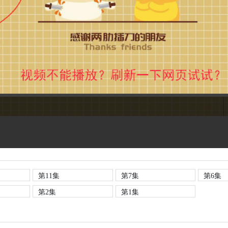
第11集
第7集
第6集
第2集
第1集