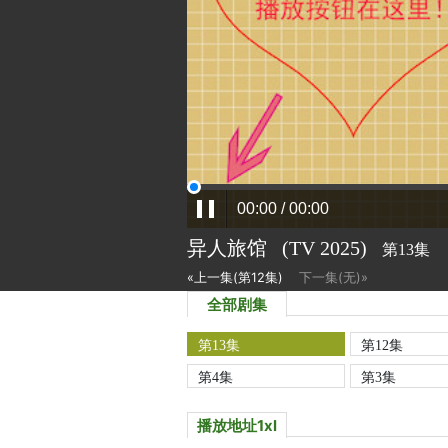
异人旅馆
(TV
2025)
第13集
«上一集(第12集)
下一集(无)»
全部剧集
第13集
第12集
第4集
第3集
播放地址1xl