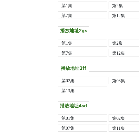
第1集
第2集
第7集
第12集
播放地址2gs
第1集
第2集
第7集
第12集
播放地址3ff
第02集
第03集
第13集
播放地址4sd
第01集
第02集
第07集
第11集