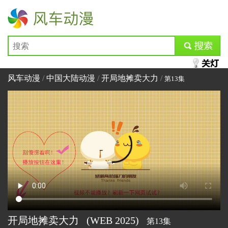
风车动漫
submit
风车动漫
/
中国大陆动漫
/
开局地摊卖大力
/
第13集
开局地摊卖大力
(WEB
2025)
第13集