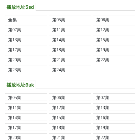
播放地址5sd
全集
第05集
第06集
第07集
第11集
第12集
第13集
第14集
第15集
第17集
第18集
第19集
第20集
第21集
第22集
第23集
第24集
播放地址6uk
第05集
第06集
第07集
第11集
第12集
第13集
第14集
第15集
第16集
第17集
第18集
第19集
第20集
第21集
第22集