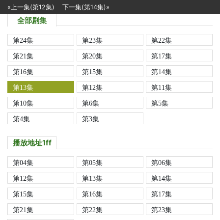
«上一集(第12集)
下一集(第14集)»
全部剧集
第24集
第23集
第22集
第21集
第20集
第17集
第16集
第15集
第14集
第13集
第12集
第11集
第10集
第6集
第5集
第4集
第3集
播放地址1ff
第04集
第05集
第06集
第12集
第13集
第14集
第15集
第16集
第17集
第21集
第22集
第23集