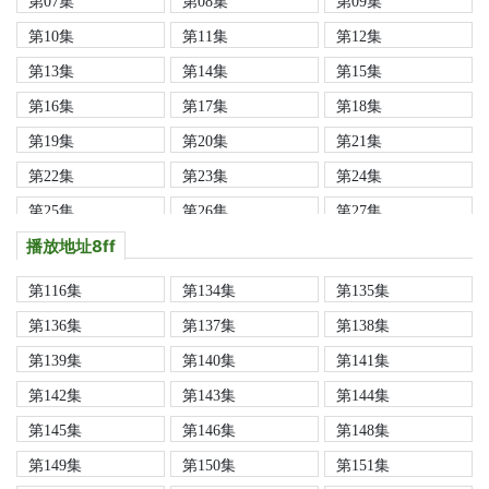
第07集
第08集
第09集
第65集
第64集
第63集
第147集
第148集
第149集
第10集
第11集
第12集
第62集
第61集
第60集
第150集
第151集
第152集
第13集
第14集
第15集
第59集
第58集
第57集
第153集
第211集
第212集
第16集
第17集
第18集
第56集
第55集
第54集
第220集
第221集
第222集
第19集
第20集
第21集
第53集
第52集
第51集
第223集
第22集
第23集
第24集
第50集
第49集
第48集
第25集
第26集
第27集
第47集
第46集
第45集
播放地址8ff
第28集
第29集
第30集
第44集
第43集
第42集
第31集
第32集
第33集
第116集
第134集
第135集
第41集
第40集
第39集
第34集
第35集
第36集
第136集
第137集
第138集
第38集
第37集
第36集
第37集
第38集
第39集
第139集
第140集
第141集
第35集
第34集
第33集
第40集
第41集
第42集
第142集
第143集
第144集
第32集
第31集
第30集
第43集
第44集
第45集
第145集
第146集
第148集
第29集
第28集
第27集
第46集
第47集
第48集
第149集
第150集
第151集
第26集
第25集
第24集