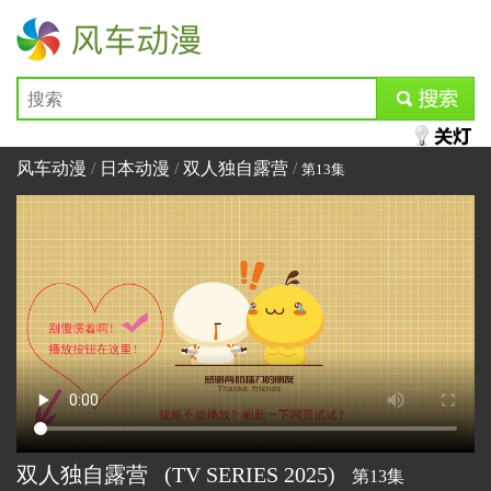
风车动漫
submit
风车动漫
/
日本动漫
/
双人独自露营
/
第13集
双人独自露营
(TV SERIES
2025)
第13集