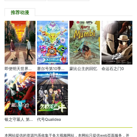
推荐动漫
即便明天世界终结
命运石之门0
赛尔号第10季：冰封要塞
蒙比公主的回忆
银之守墓人 第一季
代号Qualidea
本网站提供的资源均系收集于各大视频网站，本网站只提供web页面服务，并