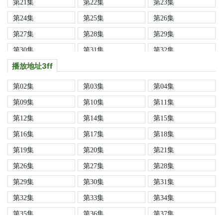
第21集
第22集
第23集
第24集
第25集
第26集
第27集
第28集
第29集
第30集
第31集
第32集
播放地址3ff
第33集
第34集
第35集
第36集
第37集
第38集
第02集
第03集
第04集
第39集
第40集
第41集
第09集
第10集
第11集
第12集
第14集
第15集
第16集
第17集
第18集
第19集
第20集
第21集
第26集
第27集
第28集
第29集
第30集
第31集
第32集
第33集
第34集
第35集
第36集
第37集