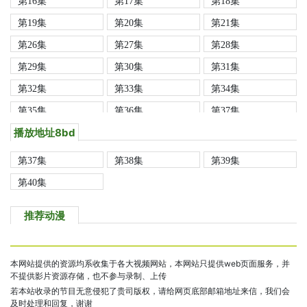
第16集
第17集
第18集
第19集
第20集
第21集
第26集
第27集
第28集
第29集
第30集
第31集
第32集
第33集
第34集
第35集
第36集
第37集
播放地址8bd
第38集
第39集
第40集
第41集
第37集
第38集
第39集
第40集
推荐动漫
本网站提供的资源均系收集于各大视频网站，本网站只提供web页面服务，并
不提供影片资源存储，也不参与录制、上传
若本站收录的节目无意侵犯了贵司版权，请给网页底部邮箱地址来信，我们会
及时处理和回复，谢谢