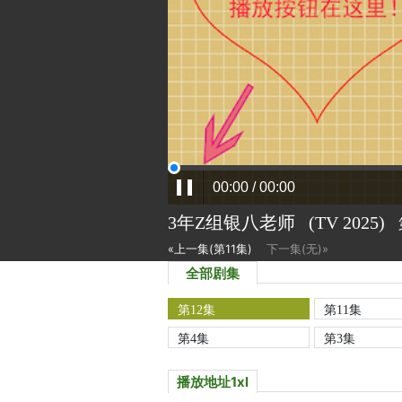
3年Z组银八老师
(TV
2025)
«上一集(第11集)
下一集(无)»
全部剧集
第12集
第11集
第4集
第3集
播放地址1xl