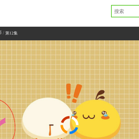
师
/
第12集