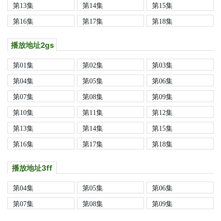
第13集
第14集
第15集
第16集
第17集
第18集
播放地址2gs
第01集
第02集
第03集
第04集
第05集
第06集
第07集
第08集
第09集
第10集
第11集
第12集
第13集
第14集
第15集
第16集
第17集
第18集
播放地址3ff
第04集
第05集
第06集
第07集
第08集
第09集