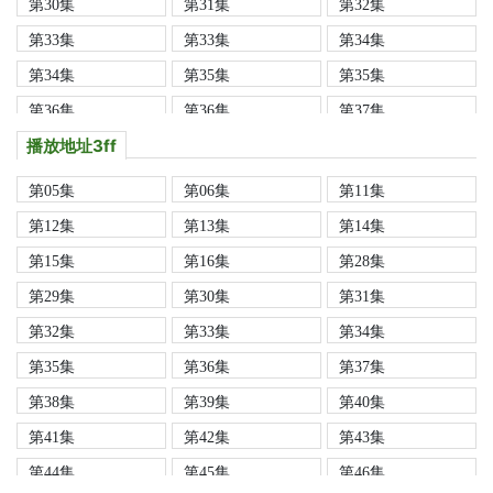
第30集
第31集
第32集
第33集
第33集
第34集
第34集
第35集
第35集
第36集
第36集
第37集
播放地址3ff
第37集
第38集
第38集
第39集
第39集
第40集
第05集
第06集
第11集
第40集
第41集
第42集
第12集
第13集
第14集
第43集
第44集
第45集
第15集
第16集
第28集
第46集
第47集
第47集
第29集
第30集
第31集
第48集
第49集
第50集
第32集
第33集
第34集
第51集
第52集
第52集已完结
第35集
第36集
第37集
第38集
第39集
第40集
第41集
第42集
第43集
第44集
第45集
第46集