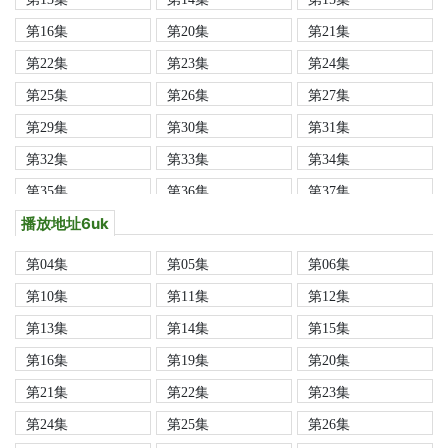
第16集
第20集
第21集
第22集
第23集
第24集
第25集
第26集
第27集
第29集
第30集
第31集
第32集
第33集
第34集
第35集
第36集
第37集
播放地址6uk
第38集
第39集
第40集
第41集
第42集
第43集
第04集
第05集
第06集
第44集
第45集
第46集
第10集
第11集
第12集
第47集
第48集
第49集
第13集
第14集
第15集
第50集
第51集
第52集
第16集
第19集
第20集
第21集
第22集
第23集
第24集
第25集
第26集