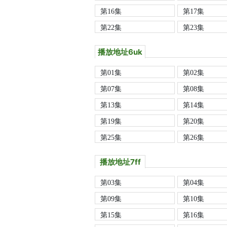
第16集
第17集
第22集
第23集
播放地址6uk
第01集
第02集
第07集
第08集
第13集
第14集
第19集
第20集
第25集
第26集
播放地址7ff
第03集
第04集
第09集
第10集
第15集
第16集