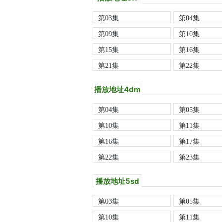
第03集
第04集
第09集
第10集
第15集
第16集
第21集
第22集
播放地址4dm
第04集
第05集
第10集
第11集
第16集
第17集
第22集
第23集
播放地址5sd
第03集
第05集
第10集
第11集