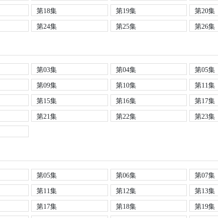
第18集
第19集
第20集
第24集
第25集
第26集
第03集
第04集
第05集
第09集
第10集
第11集
第15集
第16集
第17集
第21集
第22集
第23集
第05集
第06集
第07集
第11集
第12集
第13集
第17集
第18集
第19集