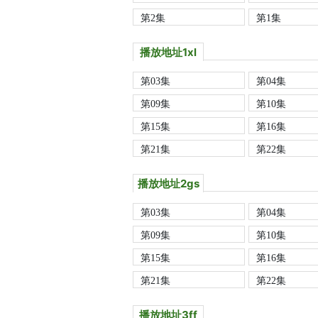
第2集
第1集
播放地址1xl
第03集
第04集
第09集
第10集
第15集
第16集
第21集
第22集
播放地址2gs
第03集
第04集
第09集
第10集
第15集
第16集
第21集
第22集
播放地址3ff