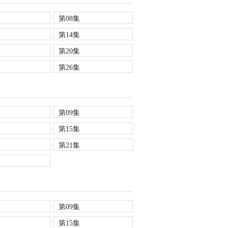
第08集
第14集
第20集
第26集
第09集
第15集
第21集
第09集
第15集