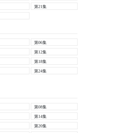
第21集
第06集
第12集
第18集
第24集
第08集
第14集
第20集