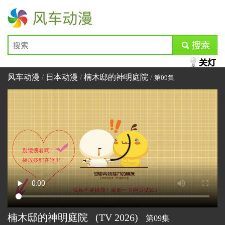
风车动漫
submit
风车动漫
/
日本动漫
/
楠木邸的神明庭院
/
第09集
楠木邸的神明庭院
(TV
2026)
第09集