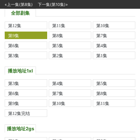
«上一集(第8集)
下一集(第10集)»
全部剧集
第12集
第11集
第10集
第9集
第8集
第7集
第6集
第5集
第4集
第3集
第2集
第1集
播放地址1xl
第3集
第4集
第5集
第6集
第7集
第8集
第9集
第10集
第11集
第12集完结
播放地址2gs