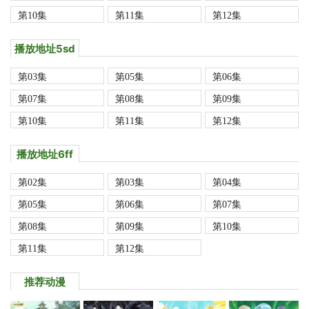
第10集
第11集
第12集
播放地址5sd
第03集
第05集
第06集
第07集
第08集
第09集
第10集
第11集
第12集
播放地址6ff
第02集
第03集
第04集
第05集
第06集
第07集
第08集
第09集
第10集
第11集
第12集
推荐动漫