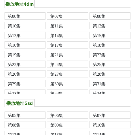
播放地址4dm
第34集
第35集
第36集
第37集
第38集
第39集
第06集
第07集
第08集
第10集
第11集
第12集
第13集
第14集
第15集
第16集
第17集
第18集
第19集
第21集
第22集
第23集
第24集
第25集
第26集
第27集
第28集
第29集
第30集
第31集
第32集
第33集
第34集
播放地址5sd
第35集
第36集
第37集
第38集
第39集
第05集
第06集
第07集
第08集
第09集
第10集
第12集
第13集
第14集