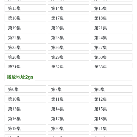
第4集
第13集
第14集
第15集
第16集
第17集
第18集
第19集
第20集
第21集
第22集
第23集
第24集
第25集
第26集
第27集
第28集
第29集
第30集
第31集
第32集
第33集
播放地址2gs
第34集
第35集
第36集
第37集
第38集
第39集
第6集
第7集
第8集
第40集
第10集
第11集
第12集
第13集
第14集
第15集
第16集
第17集
第18集
第19集
第20集
第21集