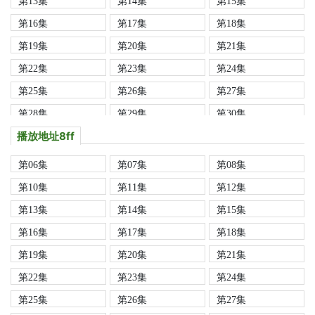
第13集
第14集
第15集
第16集
第17集
第18集
第19集
第20集
第21集
第22集
第23集
第24集
第25集
第26集
第27集
第28集
第29集
第30集
播放地址8ff
第31集
第32集
第33集
第34集
第35集
第36集
第06集
第07集
第08集
第37集
第38集
第39集
第10集
第11集
第12集
第40集
第13集
第14集
第15集
第16集
第17集
第18集
第19集
第20集
第21集
第22集
第23集
第24集
第25集
第26集
第27集