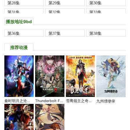
第28集
第29集
第30集
第31集
第32集
第33集
播放地址9bd
第34集
第35集
第36集
第37集
第38集
第39集
第36集
第37集
第38集
推荐动漫
秦时明月之沧海横流
雪鹰领主之奇遇篇
Thunderbolt Fantasy 东离剑游纪 3
九州缥缈录