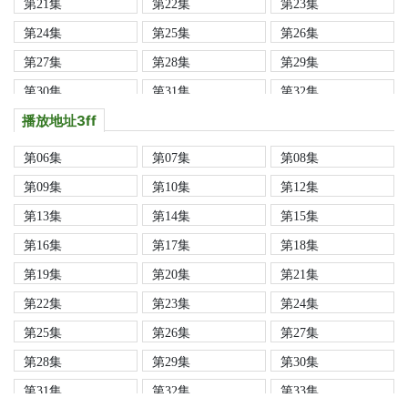
第21集
第22集
第23集
第24集
第25集
第26集
第27集
第28集
第29集
第30集
第31集
第32集
播放地址3ff
第33集
第34集
第35集
第36集
第06集
第07集
第08集
第09集
第10集
第12集
第13集
第14集
第15集
第16集
第17集
第18集
第19集
第20集
第21集
第22集
第23集
第24集
第25集
第26集
第27集
第28集
第29集
第30集
第31集
第32集
第33集