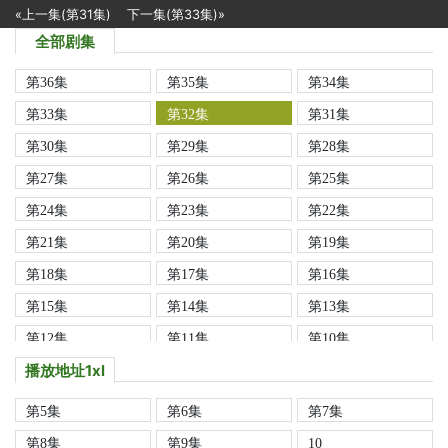
«上一集(第31集)
下一集(第33集)»
全部剧集
第36集
第35集
第34集
第33集
第32集
第31集
第30集
第29集
第28集
第27集
第26集
第25集
第24集
第23集
第22集
第21集
第20集
第19集
第18集
第17集
第16集
第15集
第14集
第13集
第12集
第11集
第10集
播放地址1xl
第9集
第8集
第7集
第6集
第5集
第4集
第5集
第6集
第7集
第8集
第9集
10