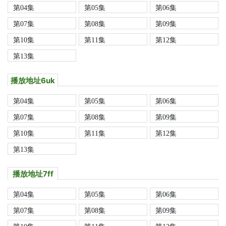
第04集
第05集
第06集
第07集
第08集
第09集
第10集
第11集
第12集
第13集
播放地址6uk
第04集
第05集
第06集
第07集
第08集
第09集
第10集
第11集
第12集
第13集
播放地址7ff
第04集
第05集
第06集
第07集
第08集
第09集