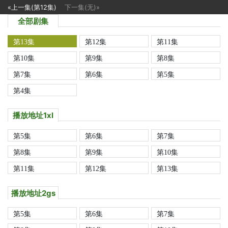
«上一集(第12集)
下一集(无)»
全部剧集
第13集
第12集
第11集
第10集
第9集
第8集
第7集
第6集
第5集
第4集
播放地址1xl
第5集
第6集
第7集
第8集
第9集
第10集
第11集
第12集
第13集
播放地址2gs
第5集
第6集
第7集