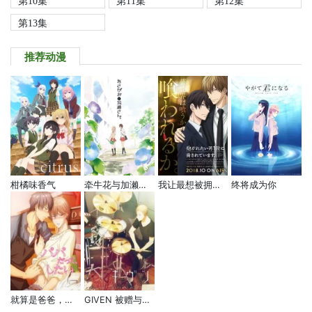
第10集
第11集
第12集
第13集
推荐动漫
柑橘味香气
牵牛花与加濑同学。
我让最想被拥抱的男人给威胁了
终将成为你
就算是爸爸，也想做
GIVEN 被赠与的未来