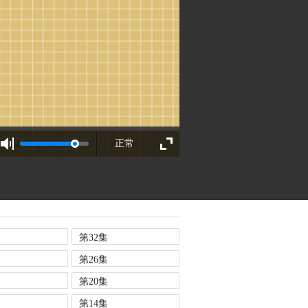
第32集
第26集
第20集
第14集