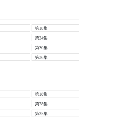
第18集
第24集
第30集
第36集
第18集
第28集
第35集