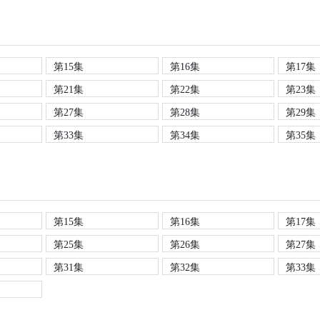
第15集
第16集
第17集
第21集
第22集
第23集
第27集
第28集
第29集
第33集
第34集
第35集
第15集
第16集
第17集
第25集
第26集
第27集
第31集
第32集
第33集