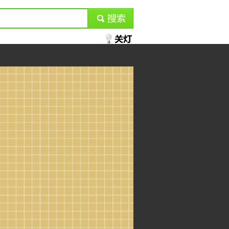
submit