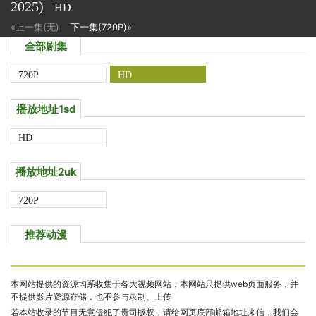
2025)
HD
«上一集(无)
下一集(720P)»
全部剧集
720P
HD
播放地址1sd
HD
播放地址2uk
720P
推荐动漫
本网站提供的资源均系收集于各大视频网站，本网站只提供web页面服务，并
不提供影片资源存储，也不参与录制、上传
若本站收录的节目无意侵犯了贵司版权，请给网页底部邮箱地址来信，我们会